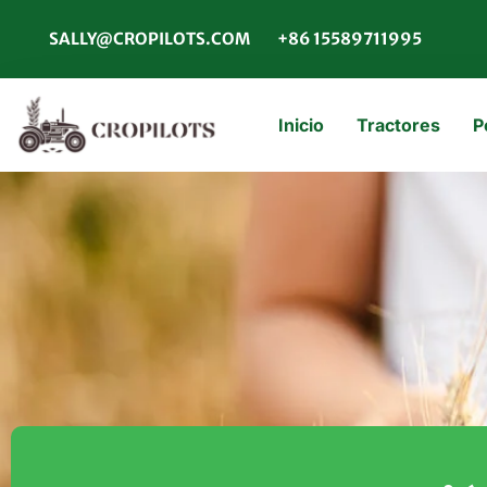
SALLY@CROPILOTS.COM
+86 15589711995
Inicio
Tractores
P