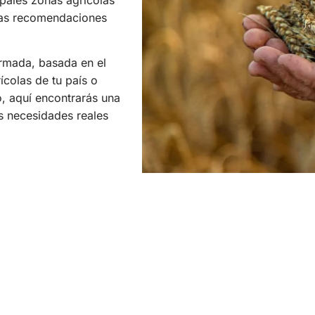
ipales zonas agrícolas
 las recomendaciones
ormada, basada en el
rícolas de tu país o
o, aquí encontrarás una
us necesidades reales