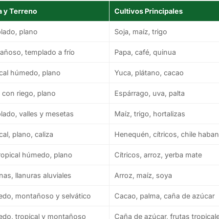
a y Terreno
Cultivos Principales
lado, plano
Soja, maíz, trigo
añoso, templado a frío
Papa, café, quinua
ical húmedo, plano
Yuca, plátano, cacao
 con riego, plano
Espárrago, uva, palta
ado, valles y mesetas
Maíz, trigo, hortalizas
cal, plano, caliza
Henequén, cítricos, chile haba
ropical húmedo, plano
Cítricos, arroz, yerba mate
as, llanuras aluviales
Arroz, maíz, soya
do, montañoso y selvático
Cacao, palma, caña de azúcar
do, tropical y montañoso
Caña de azúcar, frutas tropical