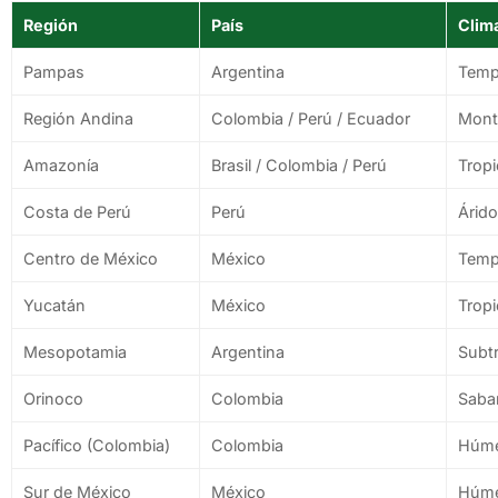
Región
País
Clim
Pampas
Argentina
Temp
Región Andina
Colombia / Perú / Ecuador
Mont
Amazonía
Brasil / Colombia / Perú
Trop
Costa de Perú
Perú
Árido
Centro de México
México
Templ
Yucatán
México
Tropi
Mesopotamia
Argentina
Subt
Orinoco
Colombia
Saban
Pacífico (Colombia)
Colombia
Húme
Sur de México
México
Húme