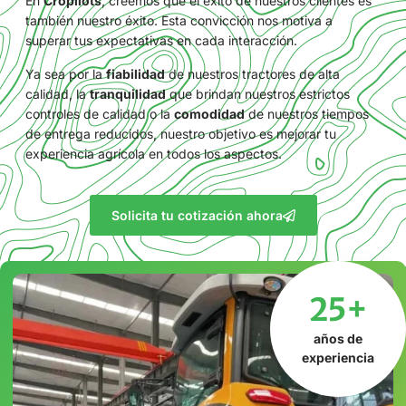
En
Cropilots
, creemos que el éxito de nuestros clientes es
también nuestro éxito. Esta convicción nos motiva a
superar tus expectativas en cada interacción.
Ya sea por la
fiabilidad
de nuestros tractores de alta
calidad, la
tranquilidad
que brindan nuestros estrictos
controles de calidad o la
comodidad
de nuestros tiempos
de entrega reducidos, nuestro objetivo es mejorar tu
experiencia agrícola en todos los aspectos.
Solicita tu cotización ahora
25+
años de
experiencia