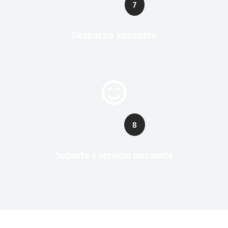
7
Despacho aduanero
8
Soporte y servicio posventa