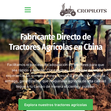
Fabricante Directo de
Tractores Agrícolas en China
Facilitamos el proceso de adquisición de tractores para que
sea rápido y sencillo. Con nosotros, disfrutarás de una
experiencia sin complicaciones, desde la producción hasta la
entrega, garantizando que maquinaria agrícola de alta calidad
llegue a tu campo de manera eficiente y puntual.
Explora nuestros tractores agrícolas