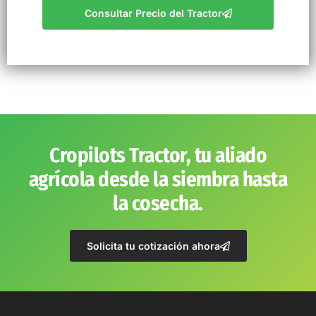
Consultar Precio del Tractor
Cropilots Tractor, tu aliado
agrícola desde la siembra hasta
la cosecha.
Solicita tu cotización ahora